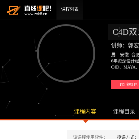
课程列表
C4D
讲师：郭宏
男
安徽 合
6年资深设计
C4D、MAYA、
领红包 
课程内容
课程目录
该课程使用软件：
授课方式：