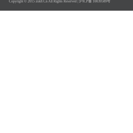
Copyright © 2015 zxk8.Cn All Rights Reserved |
沪ICP备 10039589号