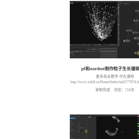
pf和stardust制作粒子生长珊
更多商业教学 尽在课吧
http://www.zxk8.cn/Home/Index/uid/1770
以加群(课程所用素材和插件，均在群
录制完成 浏览：719次
466106974 群里干货满满 可以加我们导
进入我们的微信群（备注：胡老