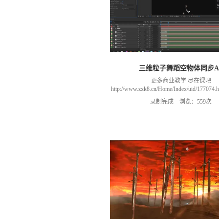
三维粒子舞蹈空物体同步A
更多商业教学 尽在课吧
http://www.zxk8.cn/Home/Index/uid/1770
以加群(课程所用素材和插件，均在群
录制完成 浏览：559次
466106974 群里干货满满 可以加我们导
进入我们的微信群（备注：胡老