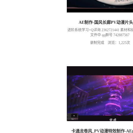
AE制作-国风长廊PV动漫片
进阶系统学习+Q详询 2362721441 素
文件中 qq群号 742887567
录制完成 浏览：1,225次
卡通龙卷风_PV动漫特效制作-A