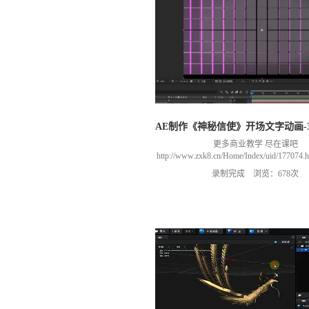
AE制作《神秘信使》开场文字动画-
更多商业教学 尽在课吧
http://www.zxk8.cn/Home/Index/uid/1770
以加群(课程所用素材和插件，均在群
录制完成 浏览：678次
466106974 群里干货满满 可以加我们导
进入我们的微信群（备注：胡老