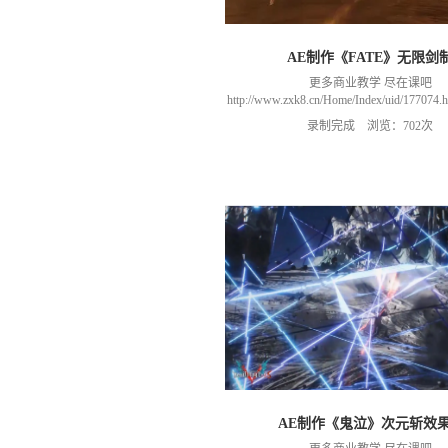
AE制作《FATE》无限剑
更多商业教学 尽在课吧
http://www.zxk8.cn/Home/Index/uid/1770
以加群(课程所用素材和插件，均在群
录制完成 浏览：702次
466106974 群里干货满满 可以加我们导
进入我们的微信群（备注：胡老
AE制作《鬼泣》次元斩效果