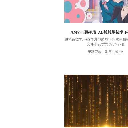
AMV卡通转场_AE转转场技术-
进阶系统学习+Q详询 2362721441 素
文件中 qq群号 730743741
录制完成 浏览：523次