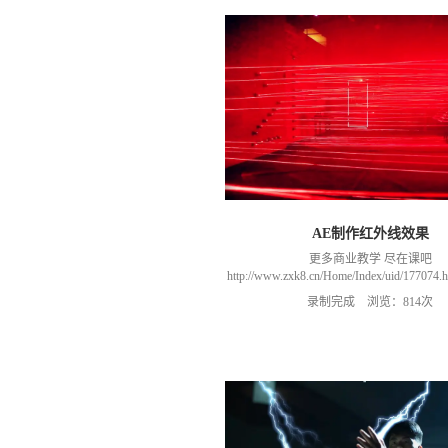
AE制作红外线效果
更多商业教学 尽在课吧
http://www.zxk8.cn/Home/Index/uid/1770
以加群(课程所用素材和插件，均在群
录制完成 浏览：814次
466106974 群里干货满满 可以加我们导
进入我们的微信群（备注：胡老