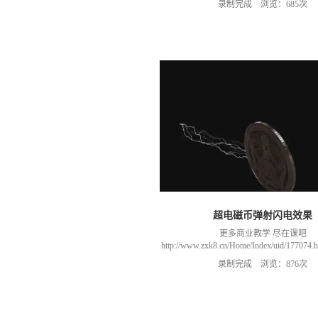
录制完成 浏览：685次
466106974 群里干货满满 可以加我们导
进入我们的微信群（备注：胡老
超电磁币弹射闪电效果
更多商业教学 尽在课吧
http://www.zxk8.cn/Home/Index/uid/1770
以加群(课程所用素材和插件，均在群
录制完成 浏览：876次
466106974 群里干货满满 可以加我们导
进入我们的微信群（备注：胡老