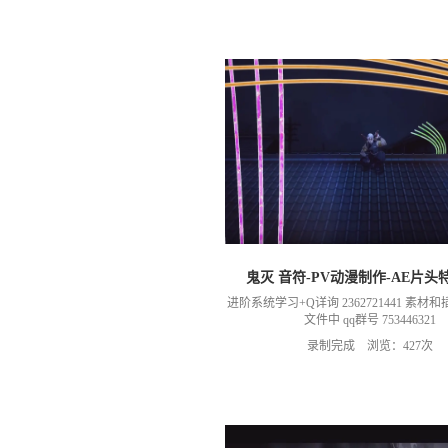
鬼灭 音符-PV动漫制作-AE片头
进阶系统学习+Q详询 2362721441 素
文件中 qq群号 753446321
录制完成 浏览：427次