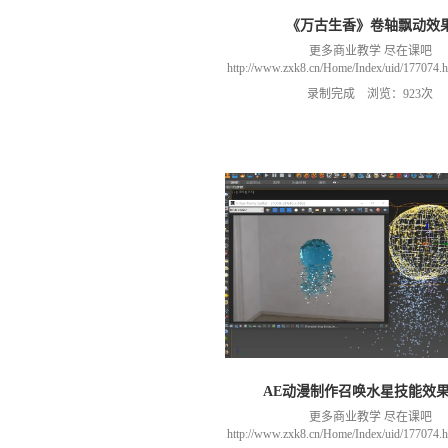
《万古生香》卷轴飘动效
更多商业教学 尽在课吧
http://www.zxk8.cn/Home/Index/uid/1770
以加群(课程所用素材和插件，均在群
录制完成 浏览：923次
466106974 群里干货满满 可以加我们导
进入我们的微信群（备注：胡老
AE动漫制作召唤水星技能效
更多商业教学 尽在课吧
http://www.zxk8.cn/Home/Index/uid/1770