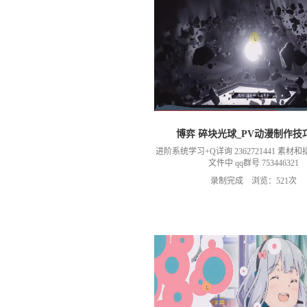
博弈 碎块光球_PV动漫制作技
进阶系统学习+Q详询 2362721441 素
文件中 qq群号 753446321
录制完成 浏览：521次