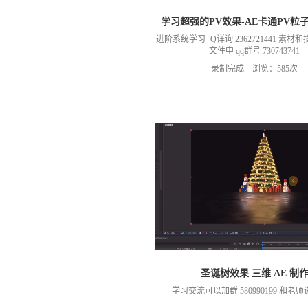
学习超强的PV效果-AE卡通PV粒
进阶系统学习+Q详询 2362721441 素
文件中 qq群号 730743741
录制完成 浏览：585次
圣诞树效果 三维 AE 制
学习交流可以加群 580990199 和老