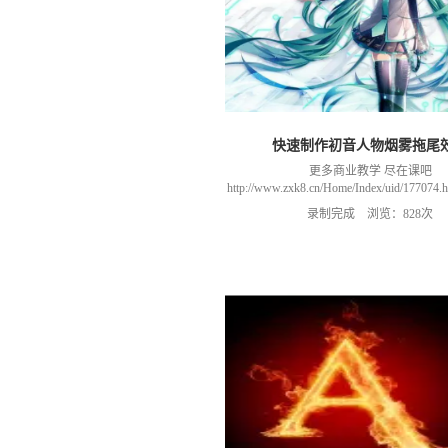
快速制作初音人物烟雾拖尾
更多商业教学 尽在课吧
http://www.zxk8.cn/Home/Index/uid/1770
以加群(课程所用素材和插件，均在群
录制完成 浏览：828次
466106974 群里干货满满 可以加我们导
进入我们的微信群（备注：胡老