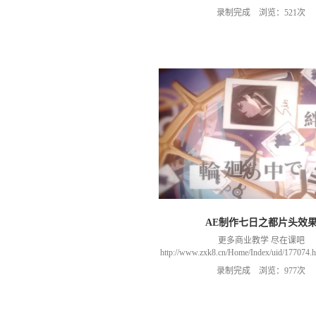
录制完成 浏览：521次
AE制作七日之都片头效
更多商业教学 尽在课吧
http://www.zxk8.cn/Home/Index/uid/1770
以加群(课程所用素材和插件，均在群
录制完成 浏览：977次
466106974 群里干货满满 可以加我们导
进入我们的微信群（备注：胡老