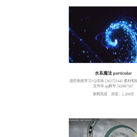
水系魔法 particular
进阶系统学习+Q详询 2362721441 素
文件中 qq群号 742887567
录制完成 浏览：1,268次