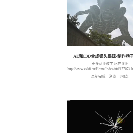
AE和E3D合成镜头跟踪-制作巷
更多商业教学 尽在课吧
http://www.zxk8.cn/Home/Index/uid/1770
以加群(课程所用素材和插件，均在群
录制完成 浏览：978次
466106974 群里干货满满 可以加我们导
进入我们的微信群（备注：胡老