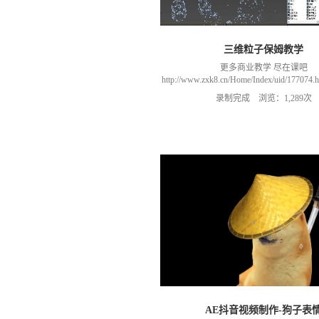
三维粒子保姆教学
更多商业教学 尽在课吧
http://www.zxk8.cn/Home/Index/uid/1770
以加群(课程所用素材和插件，均在群
录制完成 浏览：1,289次
466106974 群里干货满满 可以加我们导
进入我们的微信群（备注：胡老
AE抖音视频制作-狗子表