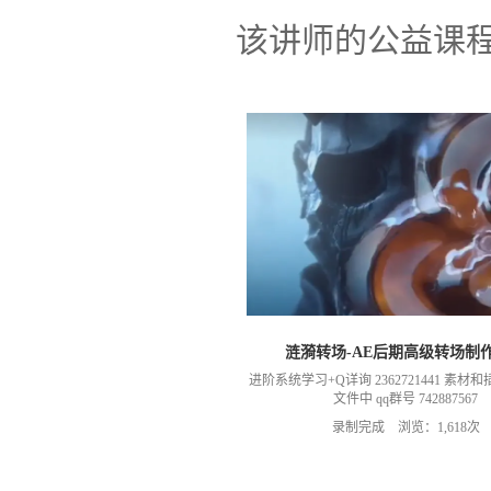
该讲师的公益课
涟漪转场-AE后期高级转场制
进阶系统学习+Q详询 2362721441 素
文件中 qq群号 742887567
录制完成 浏览：1,618次