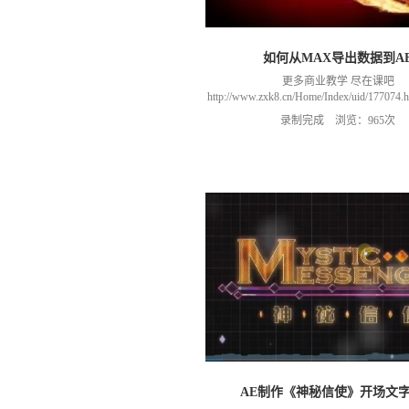
如何从MAX导出数据到A
更多商业教学 尽在课吧
http://www.zxk8.cn/Home/Index/uid/1770
以加群(课程所用素材和插件，均在群
录制完成 浏览：965次
466106974 群里干货满满 可以加我们导
进入我们的微信群（备注：胡老
AE制作《神秘信使》开场文