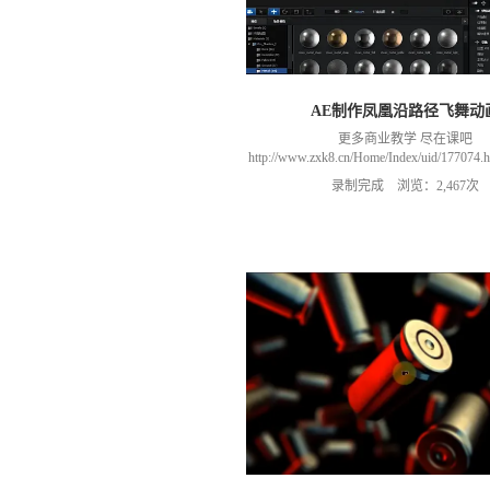
AE制作凤凰沿路径飞舞动
更多商业教学 尽在课吧
http://www.zxk8.cn/Home/Index/uid/1770
以加群(课程所用素材和插件，均在群
录制完成 浏览：2,467次
466106974 群里干货满满 可以加我们导
进入我们的微信群（备注：胡老