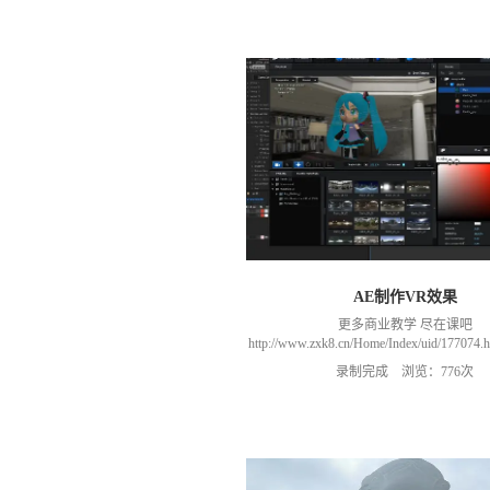
AE制作VR效果
更多商业教学 尽在课吧
http://www.zxk8.cn/Home/Index/uid/1770
以加群(课程所用素材和插件，均在群
录制完成 浏览：776次
466106974 群里干货满满 可以加我们导
进入我们的微信群（备注：胡老