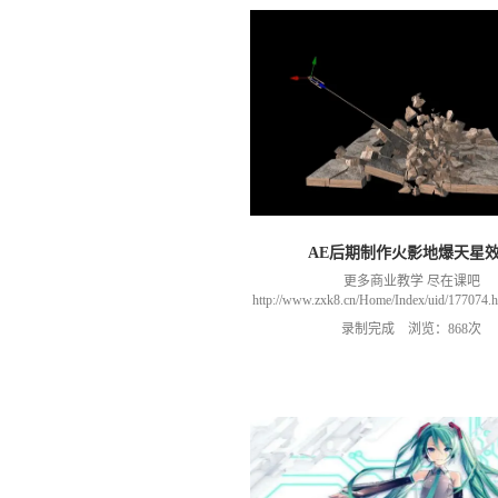
AE后期制作火影地爆天星
更多商业教学 尽在课吧
http://www.zxk8.cn/Home/Index/uid/1770
以加群(课程所用素材和插件，均在群
录制完成 浏览：868次
466106974 群里干货满满 可以加我们导
进入我们的微信群（备注：胡老