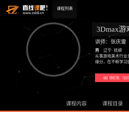
课程列表
3Dmax
讲师：张庆雷
男
辽宁 抚顺
从事游戏美术行业
缘分，在不断学习
领红包 （22
课程内容
课程目录