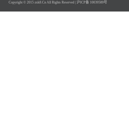
Copyright © 2015 zxk8.Cn All Rights Reserved |
沪ICP备 10039589号