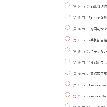
第 14 节
14trails舞动球
第 15 节
15paritocl
第 16 节
16笔刷与ma
第 17 节
17手机范围
第 18 节
18粒子交互
第 19 节
19蒙娜丽莎高
第 20 节
20蒙娜丽莎高
第 21 节
21mash-au
第 22 节
22mash-au