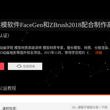
软件FaceGen和ZBrush2018配合制
认证）
码动画学院 模型材质高级讲师 模型材质专家，擅长模型、材质、分层渲
D动画电影等国外知名项目。2015年11月，带领学员短片《…
详细
在线咨询
公益教程
HI~,课程不错就分享一下吧
课程性质：