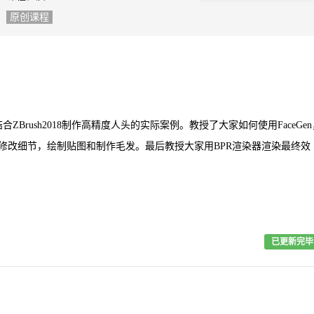
原创课程
ZBrush2018制作高精度人头的实际案例。教授了大家如何使用FaceGen
里修改细节，绘制贴图和制作毛发。最后教授大家用BPR渲染器渲染最终效
已更新完毕