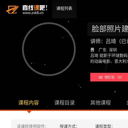
课程列表
脸部照片建模
讲师：吕琦（已
男
广东 深圳
吕琦 就职于环球数
的动画电影、意大利3
领红包 （0）
课程内容
课程目录
其他课程
该课程使用软件：
授课方式：
课程类型：