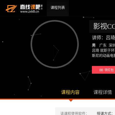
课程列表
影视C
讲师：吕琦
男
广东 深
吕琦 就职于
斯尼的动画电
领红包 
课程内容
课程详情
该课程使用软件：
授课方式：