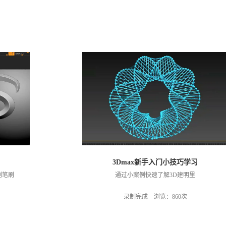
3Dmax新手入门小技巧学习
刻笔刷
通过小案例快速了解3D建明里
录制完成 浏览：860次