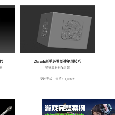
作）
Zbrush新手必看创建笔刷技巧
难
通道笔刷制作讲解
录制完成 浏览：1,088次