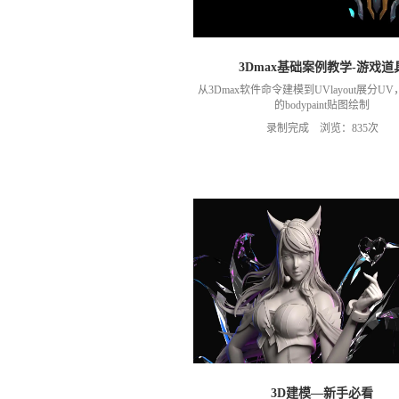
3Dmax基础案例教学-游戏道
从3Dmax软件命令建模到UVlayout展分U
的bodypaint贴图绘制
录制完成 浏览：835次
3D建模—新手必看