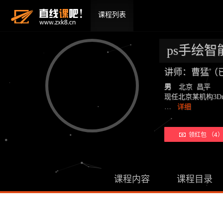
课程列表
ps手绘智
讲师：曹猛（
男
北京 昌平
现任北京某机构3D
…
详细
领红包 （4
课程内容
课程目录