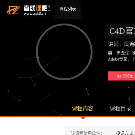
课程列表
C4D
讲师：闫寒
男
黑龙江 
Adobe专
领红包 
课程内容
课程目录
该课程使用软件：
授课方式