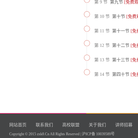
第 9 节
第九节
[免费观
第 10 节
第十节
[免费
第 11 节
第十一节
[免
第 12 节
第十二节
[免
第 13 节
第十三节
[免
第 14 节
第四十节
[免
网站首页
联系我们
高校联盟
关于我们
讲师招募
Copyright © 2015 zxk8.Cn All Rights Reserved |
沪ICP备 10039589号