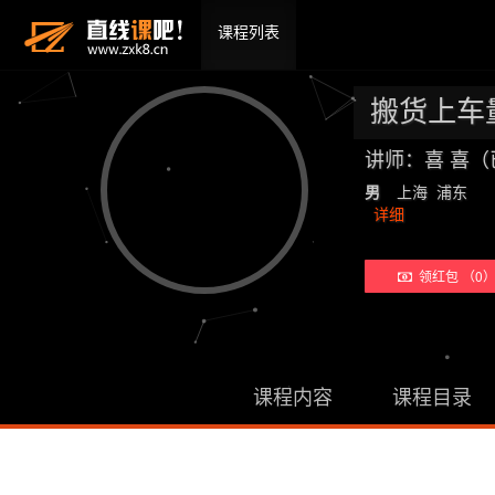
课程列表
搬货上车
讲师：喜 喜（
男
上海 浦东
详细
领红包 （0
课程内容
课程目录