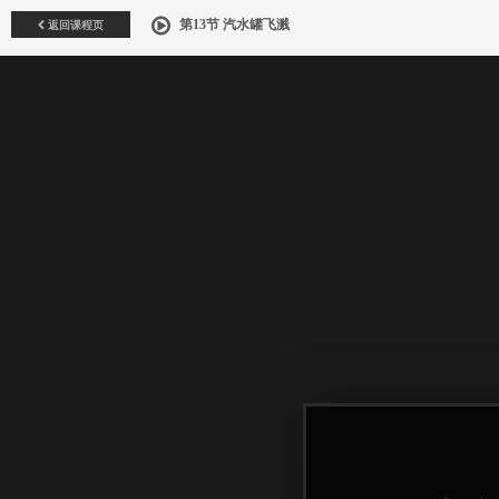
返回课程页
第13节 汽水罐飞溅