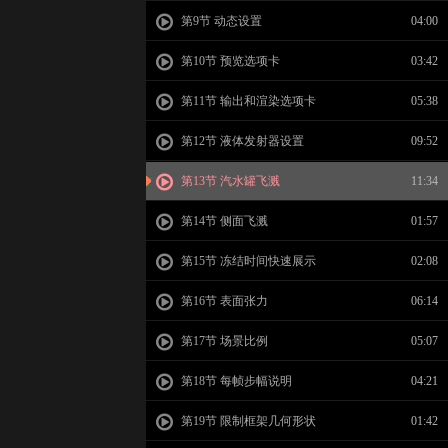
第9节 动态设置
04:00
第10节 预览选项卡
03:42
第11节 输出和渲染选项卡
05:38
第12节 液体发射器设置
09:52
第13节 汽水罐飞溅
11:34
第14节 侧面飞溅
01:57
第15节 冻结时间快速展示
02:08
第16节 表面张力
06:14
第17节 场景比例
05:07
第18节 每帧步幅说明
04:21
第19节 限制框架几何形状
01:42