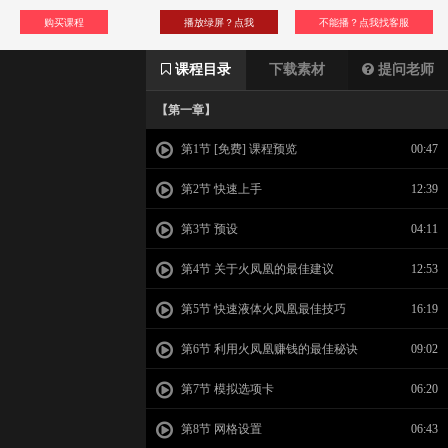
购买课程
播放绿屏？点我
不能播？点我找客服
课程目录
下载素材
提问老师
【第一章】
第1节 [免费] 课程预览
00:47
第2节 快速上手
12:39
第3节 预设
04:11
第4节 关于火凤凰的最佳建议
12:53
第5节 快速液体火凤凰最佳技巧
16:19
第6节 利用火凤凰赚钱的最佳秘诀
09:02
第7节 模拟选项卡
06:20
第8节 网格设置
06:43