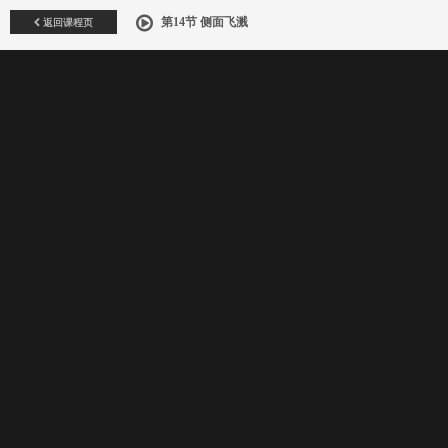
返回课程页
第14节 侧面飞溅