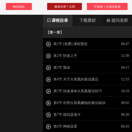
购买课程
播放绿屏？点我
不能播？点我找客服
课程目录
下载素材
提问老师
【第一章】
第1节 [免费] 课程预览
00:47
第2节 快速上手
12:39
第3节 预设
04:11
第4节 关于火凤凰的最佳建议
12:53
第5节 快速液体火凤凰最佳技巧
16:19
第6节 利用火凤凰赚钱的最佳秘诀
09:02
第7节 模拟选项卡
06:20
第8节 网格设置
06:43