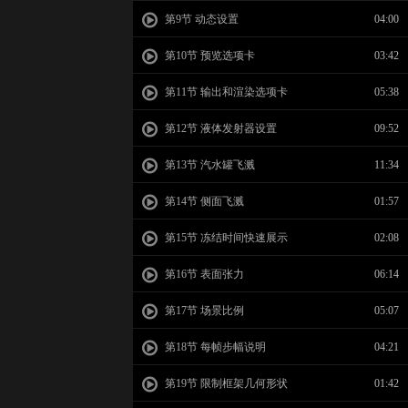
第9节 动态设置
04:00
第10节 预览选项卡
03:42
第11节 输出和渲染选项卡
05:38
第12节 液体发射器设置
09:52
第13节 汽水罐飞溅
11:34
第14节 侧面飞溅
01:57
第15节 冻结时间快速展示
02:08
第16节 表面张力
06:14
第17节 场景比例
05:07
第18节 每帧步幅说明
04:21
第19节 限制框架几何形状
01:42