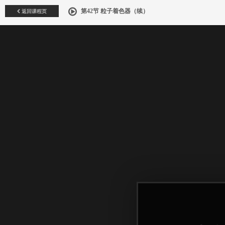
返回课程页
第42节 粒子着色器（续）