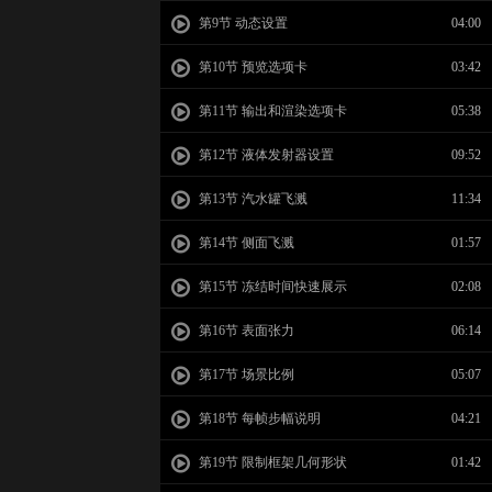
第9节 动态设置
04:00
第10节 预览选项卡
03:42
第11节 输出和渲染选项卡
05:38
第12节 液体发射器设置
09:52
第13节 汽水罐飞溅
11:34
第14节 侧面飞溅
01:57
第15节 冻结时间快速展示
02:08
第16节 表面张力
06:14
第17节 场景比例
05:07
第18节 每帧步幅说明
04:21
第19节 限制框架几何形状
01:42