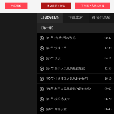
购买课程
播放绿屏？点我
不能播？点我找客服
课程目录
下载素材
提问老师
【第一章】
第1节 [免费] 课程预览
00:47
第2节 快速上手
12:39
第3节 预设
04:11
第4节 关于火凤凰的最佳建议
12:53
第5节 快速液体火凤凰最佳技巧
16:19
第6节 利用火凤凰赚钱的最佳秘诀
09:02
第7节 模拟选项卡
06:20
第8节 网格设置
06:43