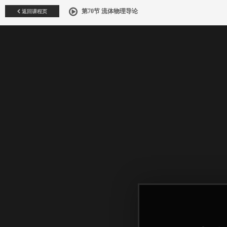
返回课程页
第70节 流体物理导论