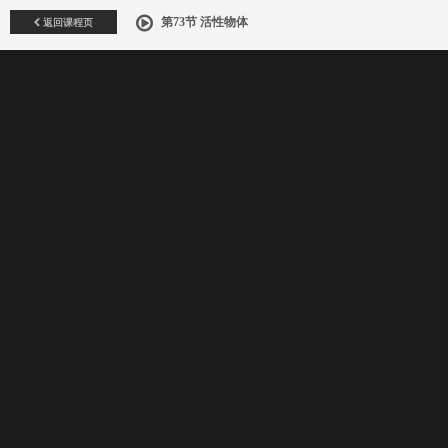
返回课程页
第73节 活性物体