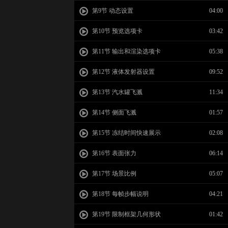
第9节 动态设置
04:00
第10节 预览选项卡
03:42
第11节 输出和渲染选项卡
05:38
第12节 液体发射器设置
09:52
第13节 汽水罐飞溅
11:34
第14节 侧面飞溅
01:57
第15节 冻结时间快速展示
02:08
第16节 表面张力
06:14
第17节 场景比例
05:07
第18节 每帧步幅说明
04:21
第19节 限制框架几何形状
01:42