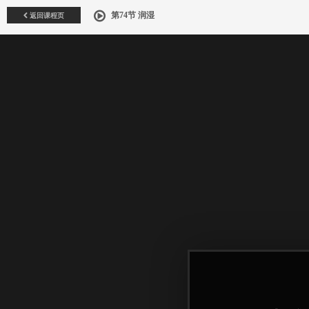
返回课程页
第74节 润湿