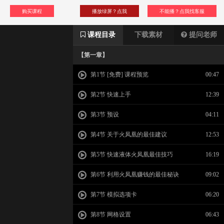
购买课程
播放绿屏？点我
不能播？点我找客服
课程目录
下载素材
提问老师
【第一章】
第1节 [免费] 课程预览
00:47
第2节 快速上手
12:39
第3节 预设
04:11
第4节 关于火凤凰的最佳建议
12:53
第5节 快速液体火凤凰最佳技巧
16:19
第6节 利用火凤凰赚钱的最佳秘诀
09:02
第7节 模拟选项卡
06:20
第8节 网格设置
06:43