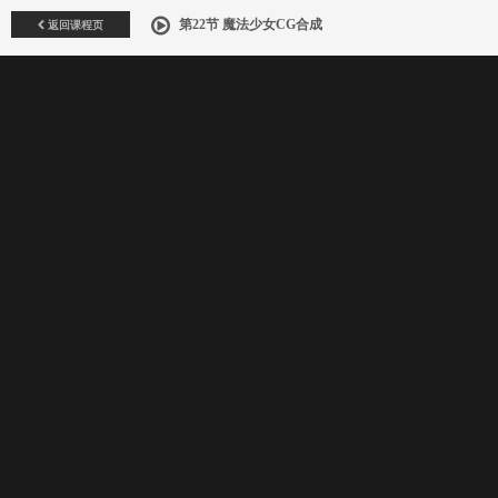
返回课程页
第22节 魔法少女CG合成