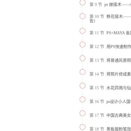
第 9 节
ps 嫁接术—
第 10 节
移花接木——
告）
第 11 节
PS+MAYA
第 12 节
用PS快速制
第 13 节
将普通风景照
第 14 节
将照片修成素
第 15 节
水花四溅与仙
第 16 节
ps设计小人
第 17 节
中国古典美女
第 18 节
黑板报粉笔效