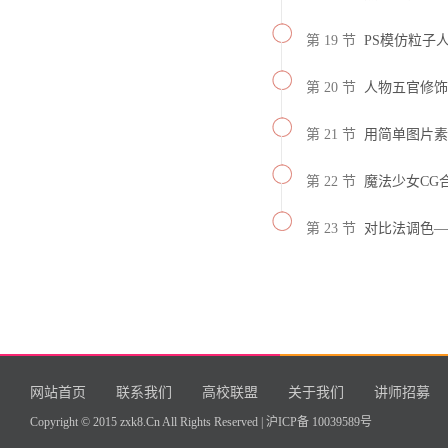
第 19 节
PS模仿粒子
第 20 节
人物五官修饰
第 21 节
用简单图片素
第 22 节
魔法少女CG
第 23 节
对比法调色—
网站首页
联系我们
高校联盟
关于我们
讲师招募
Copyright © 2015 zxk8.Cn All Rights Reserved |
沪ICP备 10039589号