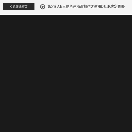
返回课程页
第5节 AE人物角色动画制作之使用DUIK绑定骨骼