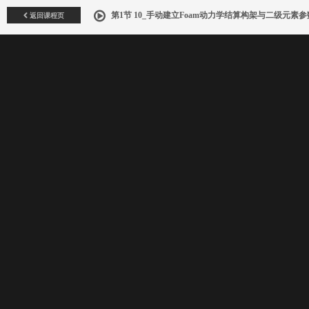
返回课程页
第1节 10_手动建立Foam动力学结算构架与二级元素