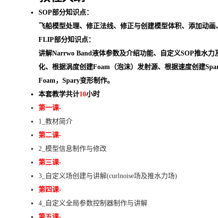
SOP部分知识点：
飞船模型处理、修正法线、修正与创建模型体积、添加动画、生成
FLIP部分知识点：
讲解Narrwo Band液体参数及介绍功能、自定义SOP推水
化、根据涡度创建Foam（泡沫）发射源、根据速度创建Spa
Foam，Spary变形制作。
本套教学共计
10
小时
第一课-
1_教材简介
第二课-
2_模型信息制作与修改
第三课-
3_自定义场创建与讲解(curlnoise场及推水力场)
第四课-
4_自定义全局参数控制器制作与讲解
第五课-