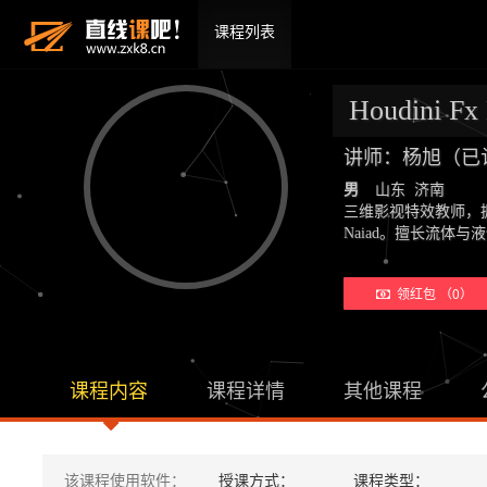
课程列表
Houdini
讲师：杨旭（已
男
山东 济南
三维影视特效教师，拥有
Naiad。擅长流体
领红包 （0）
课程内容
课程详情
其他课程
该课程使用软件：
授课方式：
课程类型：