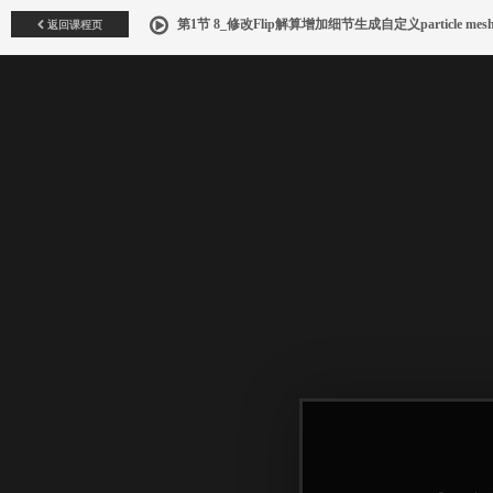
返回课程页
第1节 8_修改Flip解算增加细节生成自定义particle m