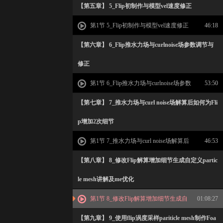
讲解
【第五章】 5_Flip初制作与模型vel速度修正
第1节 5_Flip初制作与模型vel速度修正
46:18
【第六章】 6_Flip推水力场与curlnoise场参数调节与
修正
第1节 6_Flip推水力场与curlnoise场参数
53:50
调节与修正
【第七章】 7_推水力场与curl noise场解算后如何为Fli
p增加2次细节
第1节 7_推水力场与curl noise场解算后
46:53
如何为Flip增加2次细节
【第八章】 8_修改Flip解算增加细节生成自定义partic
le mesh讲解及me优化
第1节 8_修改Flip解算增加细节生成自
01:08:27
定义particle mesh讲解及me优化
【第九章】 9_使用flip涡度采样pariticle mesh制作Foa