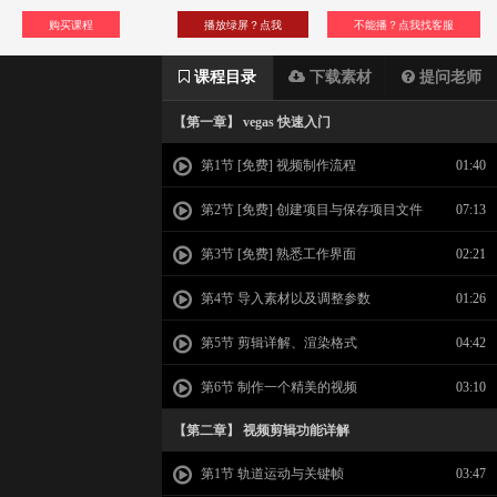
购买课程
播放绿屏？点我
不能播？点我找客服
课程目录
下载素材
提问老师
【第一章】 vegas 快速入门
第1节 [免费] 视频制作流程
01:40
第2节 [免费] 创建项目与保存项目文件
07:13
第3节 [免费] 熟悉工作界面
02:21
第4节 导入素材以及调整参数
01:26
第5节 剪辑详解、渲染格式
04:42
第6节 制作一个精美的视频
03:10
【第二章】 视频剪辑功能详解
第1节 轨道运动与关键帧
03:47