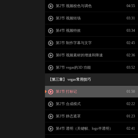
第2节 视频校色与调色
04:55
第3节 视频转场
03:31
第4节 视频特效
03:34
第5节 制作字幕与文字
02:45
第6节 视频素材的增速和降速
02:36
第7节 vegas的3D 功能
03:52
【第三章】 vegas常用技巧
第1节 打标记
01:50
第2节 合成模式
02:22
第3节 静态遮罩
01:23
第4节 透明（关键帧、logo半透明）
02:41