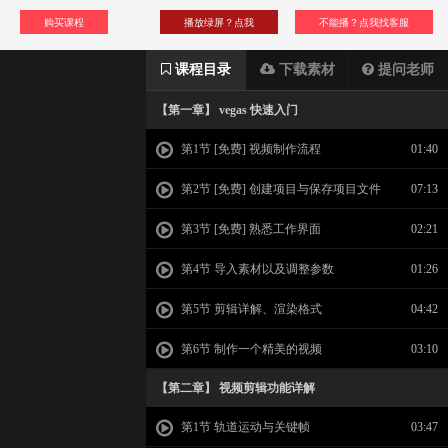
购买课程
播放绿屏？点我
不能播？点我找客服
课程目录
下载素材
提问老师
【第一章】 vegas 快速入门
第1节 [免费] 视频制作流程
01:40
第2节 [免费] 创建项目与保存项目文件
07:13
第3节 [免费] 熟悉工作界面
02:21
第4节 导入素材以及调整参数
01:26
第5节 剪辑详解、渲染格式
04:42
第6节 制作一个精美的视频
03:10
【第二章】 视频剪辑功能详解
第1节 轨道运动与关键帧
03:47