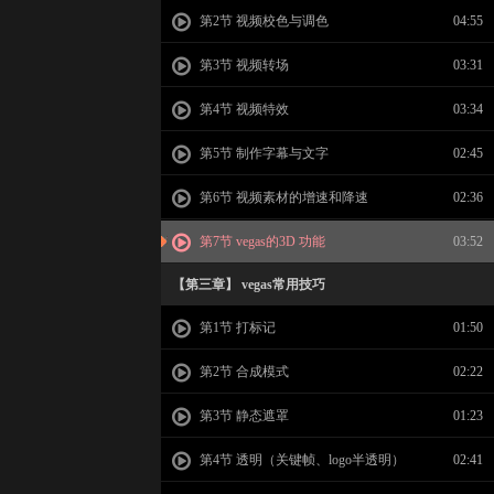
第2节 视频校色与调色
04:55
第3节 视频转场
03:31
第4节 视频特效
03:34
第5节 制作字幕与文字
02:45
第6节 视频素材的增速和降速
02:36
第7节 vegas的3D 功能
03:52
【第三章】 vegas常用技巧
第1节 打标记
01:50
第2节 合成模式
02:22
第3节 静态遮罩
01:23
第4节 透明（关键帧、logo半透明）
02:41