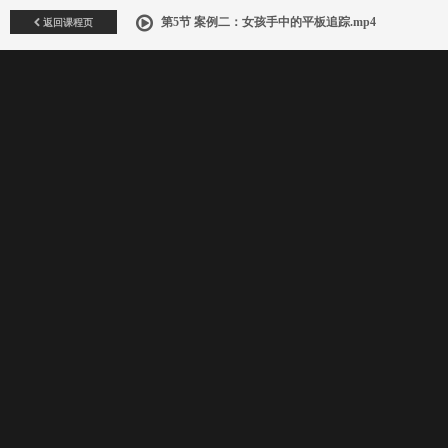
返回课程页
第5节 案例二：女孩手中的平板追踪.mp4