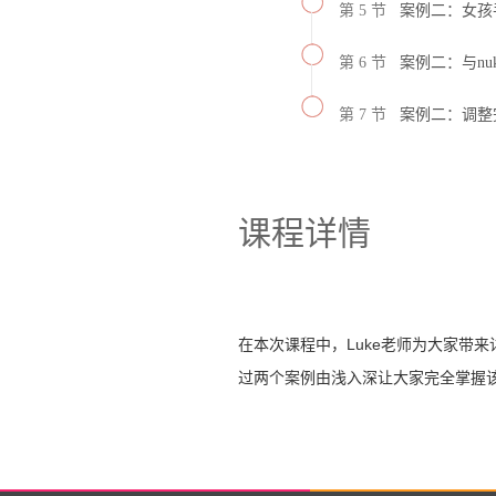
第 5 节
案例二：女孩手
第 6 节
案例二：与nu
第 7 节
案例二：调整
课程详情
在本次课程中，Luke老师为大家带来
过两个案例由浅入深让大家完全掌握