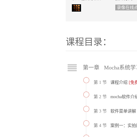
录像在线
课程目录：
第一章 Mocha系统学
第 1 节
课程介绍
[免
第 2 节
mocha软件介
第 3 节
软件菜单讲解
第 4 节
案例一：实拍