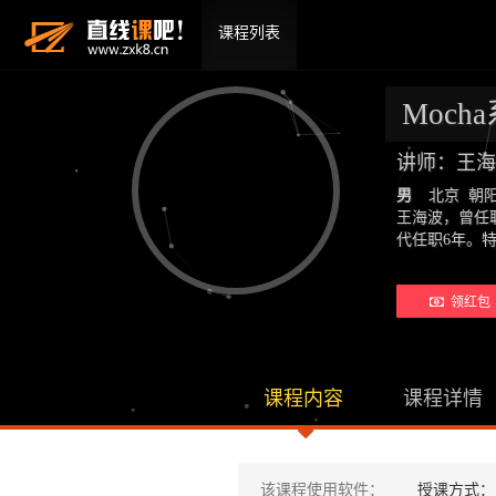
课程列表
Moc
讲师：王海
男
北京 朝
王海波，曾任
代任职6年。
领红包 
课程内容
课程详情
该课程使用软件：
授课方式：