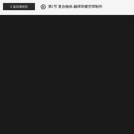
返回课程页
第1节 复合物体-融球和镂空球制作