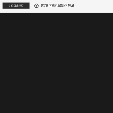
返回课程页
第6节 耳机孔线制作-完成