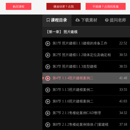
购买课程
播放绿屏？点我
不能播？点我找客服
课程目录
下载素材
提问老师
【第一章】 照片建模
第1节 照片建模1.1.1建模的准备工作
22:52
第2节 照片建模1.1.2墙体定位及确定相
30:53
机
第3节 照片建模1.1.3造型建模
38:55
第4节 1.1.4照片建模案例二
41:48
第5节 1.1.5照片建模案例二
33:55
第6节 1.1.6照片建模案例二
41:03
第7节 2.1.1售楼处案例CAD整理
34:32
第8节 2.1.2售楼处案例墙体-门窗建模
37:18