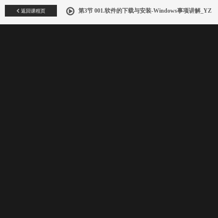
返回课程页
第3节 001.软件的下载与安装-Windows事项讲解_YZ