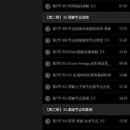
Z
第9节 007.时间线的讲解_YZ
07:47
【第二章】 02.理解节点流程
第1节 008.节点的基本链接和添加·替换
13:55
_YZ
第2节 009.节点的链接和节点类型_YZ
12:45
第3节 010.Nodes面板右键讲解_YZ
13:42
第4节 011.Fusion Settings 的常用设置__
09:39
YZ
第5节 011-01.合成时间长度和素材时间
14:00
长度_YZ
第6节 012.理解上下游节点和节点分支_
12:39
YZ
第7节 013.理解节点思维_YZ
34:19
【第三章】 03.基础节点和案例
第1节 014.背景·变换·合并节点_YZ
13:26