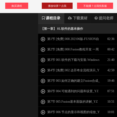
购买课程
播放绿屏？点我
不能播？点我找客服
课程目录
下载素材
提问老师
【第一章】 01.软件的基本操作
第1节 [免费] 000.202106版-FUSION自
02:36
学之路教学宣传片
第2节 [免费] 000.Fusion教程开发 一周
00:42
年纪念视频
第3节 001.软件的下载与安装-Windows
21:40
事项讲解_YZ
第4节 [免费] 002.达芬奇全流程演示_Y
42:59
Z
第5节 003.如何正确的建立Fusion合成_
19:46
YZ
第6节 004.可能遇到的问题和设置_YZ
07:51
第7节 005.Fusion基本面版的讲解_YZ
10:51
第8节 006.节点的显示和视图的缩放_Y
10:01