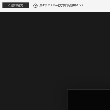
返回课程页
第4节 017.Text[文本]节点讲解_YZ