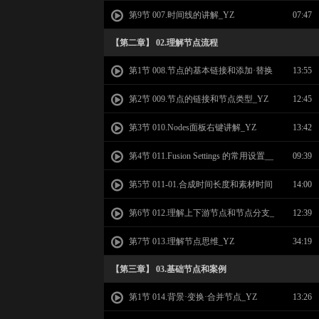
Z
第9节 007.时间线的讲解_YZ
07:47
【第二章】 02.理解节点流程
第1节 008.节点的基本链接和添加·替换
13:55
_YZ
第2节 009.节点的链接和节点类型_YZ
12:45
第3节 010.Nodes面板右键讲解_YZ
13:42
第4节 011.Fusion Settings 的常用设置__
09:39
YZ
第5节 011-01.合成时间长度和素材时间
14:00
长度_YZ
第6节 012.理解上下游节点和节点分支_
12:39
YZ
第7节 013.理解节点思维_YZ
34:19
【第三章】 03.基础节点和案例
第1节 014.背景·变换·合并节点_YZ
13:26