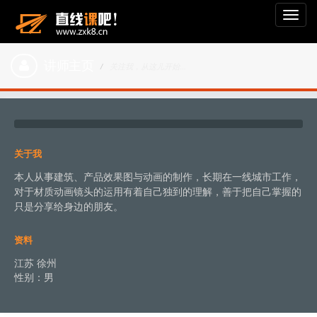
Toggl
navig
讲师主页
关注我，从这儿开始...
关于我
本人从事建筑、产品效果图与动画的制作，长期在一线城市工作，
对于材质动画镜头的运用有着自己独到的理解，善于把自己掌握的
只是分享给身边的朋友。
资料
江苏 徐州
性别：男