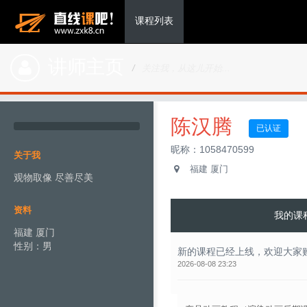
课程列表
讲师主页
关注我，从这儿开始...
陈汉腾
已认证
昵称：1058470599
关于我
福建 厦门
观物取像 尽善尽美
资料
我的课
福建 厦门
性别：男
新的课程已经上线，欢迎大家
2026-08-08 23:23