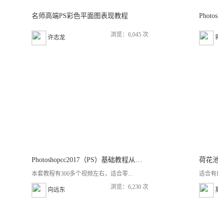
名师高端PS彩色平面图表现教程
浏览：6,045 次
许志龙
Photoshopcc2017（PS）基础教程从零基础到精通 系统学习
荷花
本套教程有300多个视频左右，适合零...
适合有
浏览：6,230 次
向远东