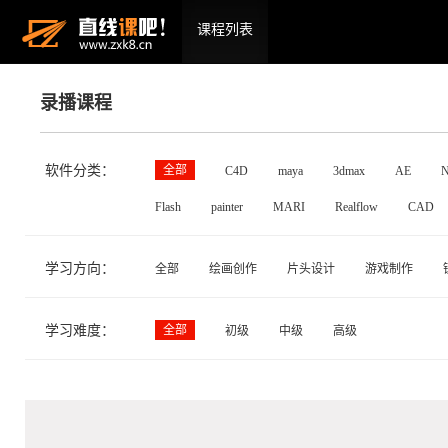
课程列表
录播课程
软件分类：
全部
C4D
maya
3dmax
AE
N
Flash
painter
MARI
Realflow
CAD
学习方向：
全部
绘画创作
片头设计
游戏制作
学习难度：
全部
初级
中级
高级