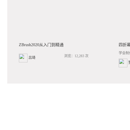
ZBrush2020从入门到精通
四折
学会制
浏览：12,283 次
吕琦