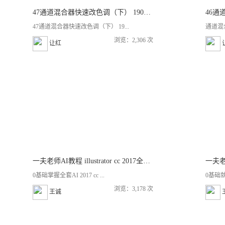
47通道混合器快速改色调（下） 190723
47通道混合器快速改色调（下） 19...
通道混
浏览：2,306 次
让红
一夫老师AI教程 illustrator cc 2017全套零基础视频教程
一夫老师
0基础掌握全套AI 2017 cc ...
0基础
浏览：3,178 次
王诚