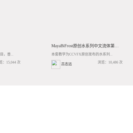
MayaBiFrost原创水系列中文流体第三套BF基础/高阶案例全流程教学
，普...
本套教学为CCVFX原创发布的水系列...
览：15,044 次
浏览：10,486 次
吕志远