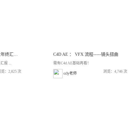
《AE商业教程系列》之企业年终汇报 科技三维柱状图 全流程完整教程【5课时】
C4D AE ： VFX 流程-----镜头扭曲
 ...
需有C4d AE基础再看！
览：2,825 次
浏览：4,746 次
ccly老师