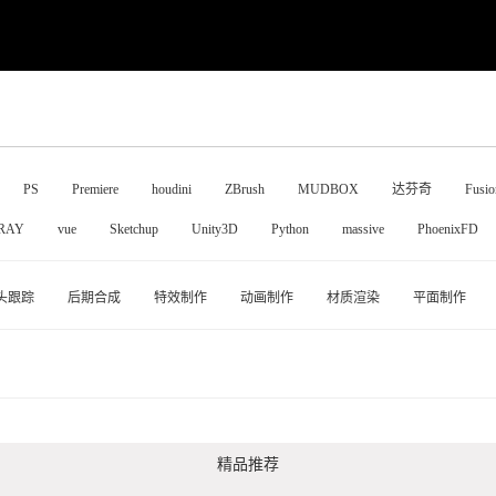
PS
Premiere
houdini
ZBrush
MUDBOX
达芬奇
Fusio
RAY
vue
Sketchup
Unity3D
Python
massive
PhoenixFD
头跟踪
后期合成
特效制作
动画制作
材质渲染
平面制作
精品推荐