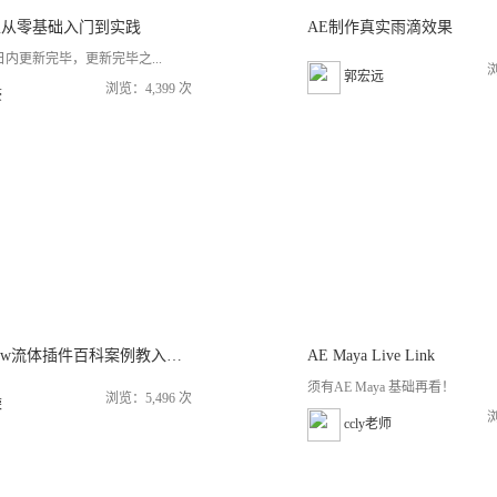
正从零基础入门到实践
AE制作真实雨滴效果
日内更新完毕，更新完毕之...
浏
郭宏远
浏览：4,399 次
豪
C4D realflow流体插件百科案例教入门到案例进阶已更新104课 不定期更新
AE Maya Live Link
须有AE Maya 基础再看！
浏览：5,496 次
荣
浏
ccly老师