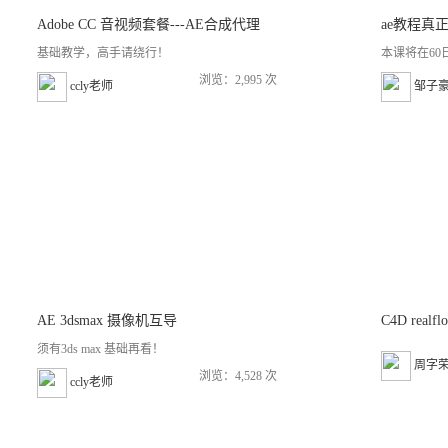
Adobe CC 音视频套餐---AE合成代理
ae教程真
基础教学，高手请绕行！
本课将在60
浏览：2,995 次
ccly老师
邹子
AE 3dsmax 摄像机互导
须有3ds max 基础再看！
周字
浏览：4,528 次
ccly老师