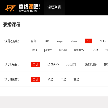
课程列表
录播课程
软件分类：
AE
全部
C4D
maya
3dmax
Nuke
Flash
painter
MARI
Realflow
CAD
V
学习方向：
全部
绘画创作
片头设计
游戏制作
镜
学习难度：
全部
初级
中级
高级