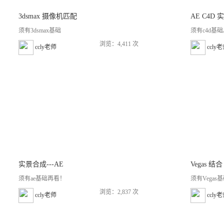
3dsmax 摄像机匹配
AE C4D
须有3dsmax基础
须有c4d基
浏览：4,411 次
ccly老师
ccly
实景合成---AE
Vegas 结合
须有ae基础再看！
须有Vegas
浏览：2,837 次
ccly老师
ccly