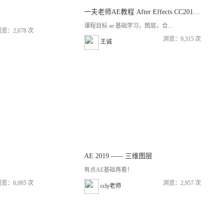
一夫老师AE教程 After Effects CC2018全套视频特效零基础入门到精通教程
课程目标 ae 基础学习，图层，合...
览：2,678 次
浏览：9,315 次
王诚
AE 2019 ----- 三维图层
有点AE基础再看！
览：6,085 次
浏览：2,957 次
ccly老师