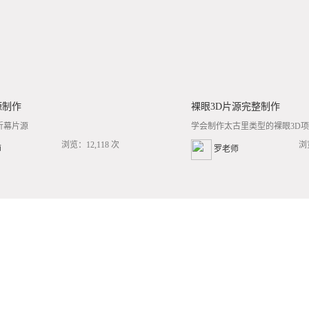
源制作
裸眼3D片源完整制作
折幕片源
学会制作太古里类型的裸眼3D项目
浏览：12,118 次
浏
师
罗老师