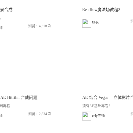
 实景合成
Realflow魔法场教程2
础。
浏
杨达
浏览：4,358 次
老师
 AE Hitfilm 合成问题
AE 结合 Vegas -- 立体影片
基础再看！
须有AE基础再看！
浏览：2,834 次
浏
老师
ccly老师