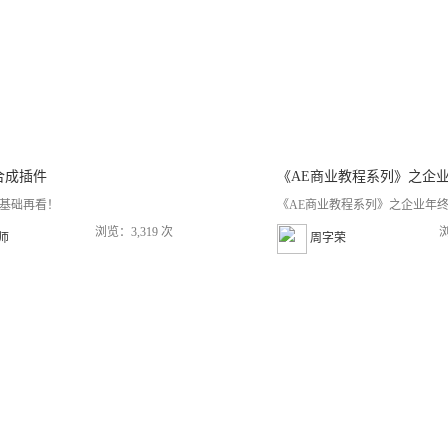
道合成插件
4D基础再看！
《AE商业教程系列》之企业年终汇报
浏览：3,319 次
浏
老师
周字荣