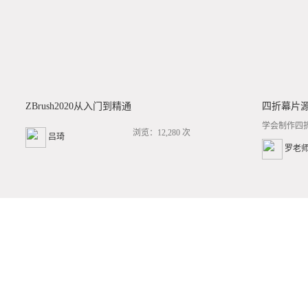
ZBrush2020从入门到精通
四折幕片
学会制作四
浏览：12,280 次
吕琦
罗老