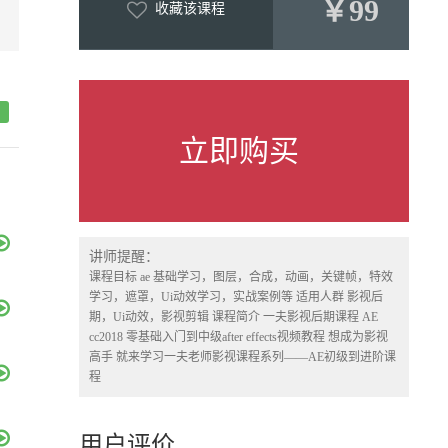
￥99
收藏该课程
立即购买
讲师提醒：
课程目标 ae 基础学习，图层，合成，动画，关键帧，特效
学习，遮罩，Ui动效学习，实战案例等 适用人群 影视后
期，Ui动效，影视剪辑 课程简介 一夫影视后期课程 AE
cc2018 零基础入门到中级after effects视频教程 想成为影视
高手 就来学习一夫老师影视课程系列——AE初级到进阶课
程
用户评价