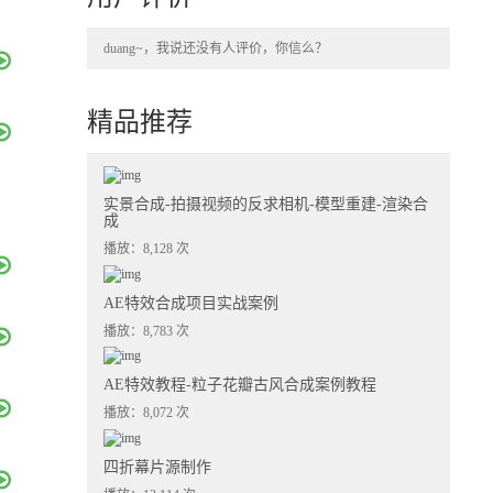
duang~，我说还没有人评价，你信么？
精品推荐
实景合成-拍摄视频的反求相机-模型重建-渲染合
成
播放：8,128 次
AE特效合成项目实战案例
播放：8,783 次
AE特效教程-粒子花瓣古风合成案例教程
播放：8,072 次
四折幕片源制作