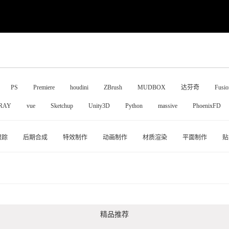
PS
Premiere
houdini
ZBrush
MUDBOX
达芬奇
Fusio
RAY
vue
Sketchup
Unity3D
Python
massive
PhoenixFD
跟踪
后期合成
特效制作
动画制作
材质渲染
平面制作
贴
精品推荐