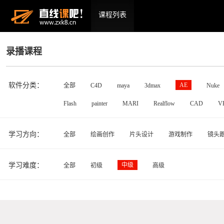
课程列表
录播课程
软件分类：
AE
全部
C4D
maya
3dmax
Nuke
Flash
painter
MARI
Realflow
CAD
V
学习方向：
全部
绘画创作
片头设计
游戏制作
镜头
学习难度：
中级
全部
初级
高级