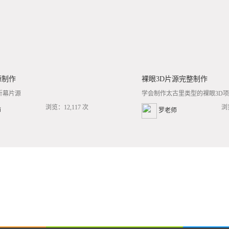
源制作
裸眼3D片源完整制作
折幕片源
学会制作太古里类型的裸眼3D项目
浏览：12,117 次
浏
师
罗老师