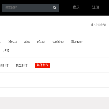
登录
注册
讲师申请
n
Mocha
edius
pftrack
coreldraw
Illustrator
其他
其他制作
图制作
模型制作