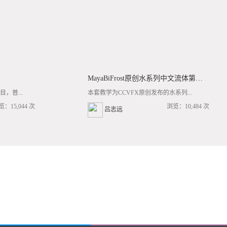
MayaBiFrost原创水系列中文流体第三套BF基础/高阶案例全流程教学
，普...
本套教学为CCVFX原创发布的水系列...
览：15,044 次
浏览：10,484 次
吕志远