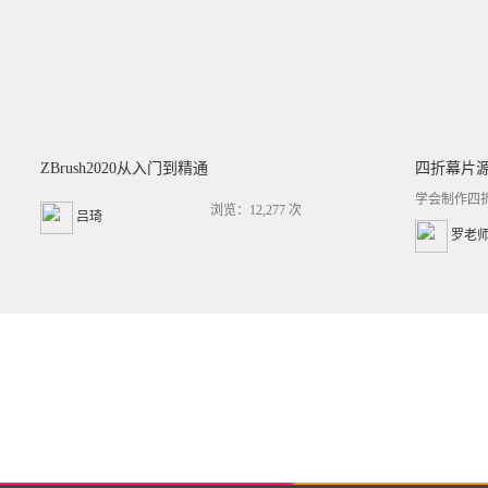
ZBrush2020从入门到精通
四折幕片
学会制作四
浏览：12,277 次
吕琦
罗老