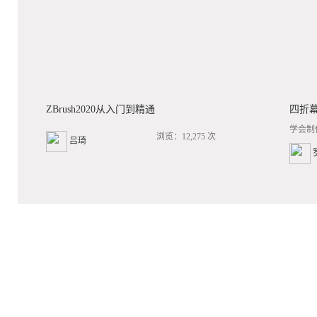
ZBrush2020从入门到精通
四折
学会制
浏览：12,275 次
吕琦