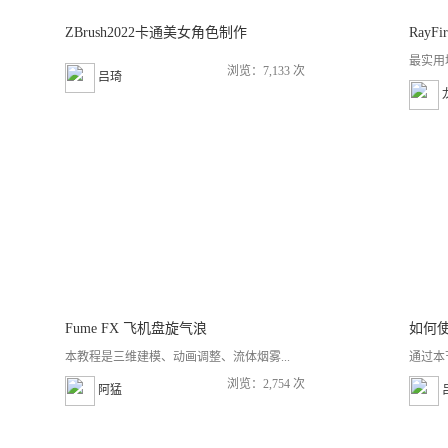
ZBrush2022卡通美女角色制作
Ray
最实用
浏览：7,133 次
吕琦
Fume FX 飞机盘旋气浪
如何使
本教程是三维建模、动画调整、流体烟雾...
通过本
浏览：2,754 次
阿猛