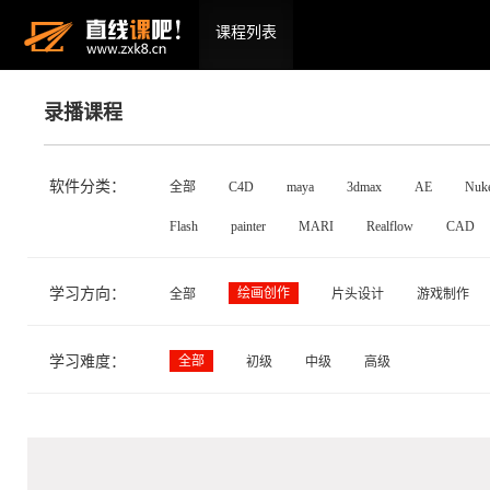
课程列表
录播课程
软件分类：
全部
C4D
maya
3dmax
AE
Nuk
Flash
painter
MARI
Realflow
CAD
学习方向：
绘画创作
全部
片头设计
游戏制作
学习难度：
全部
初级
中级
高级