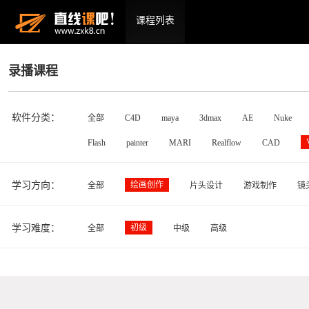
课程列表
录播课程
软件分类：
全部
C4D
maya
3dmax
AE
Nuke
Flash
painter
MARI
Realflow
CAD
学习方向：
绘画创作
全部
片头设计
游戏制作
镜
学习难度：
初级
全部
中级
高级