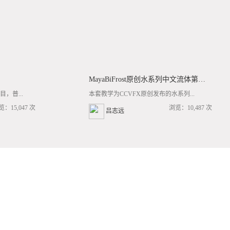
MayaBiFrost原创水系列中文流体第三套BF基础/高阶案例全流程教学
，普...
本套教学为CCVFX原创发布的水系列...
览：15,047 次
浏览：10,487 次
吕志远