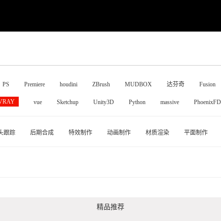
PS
Premiere
houdini
ZBrush
MUDBOX
达芬奇
Fusion
VRAY
vue
Sketchup
Unity3D
Python
massive
PhoenixFD
头跟踪
后期合成
特效制作
动画制作
材质渲染
平面制作
精品推荐