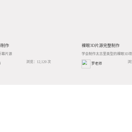
源制作
裸眼3D片源完整制作
折幕片源
学会制作太古里类型的裸眼3D项目
浏览：12,120 次
浏
师
罗老师