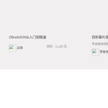
ZBrush2020从入门到精通
四折幕片
学会制作四
浏览：12,283 次
吕琦
罗老