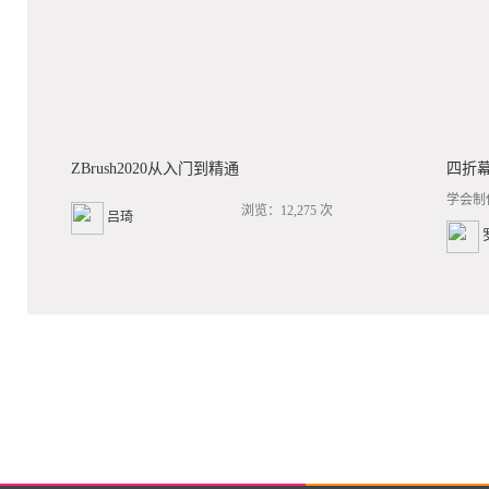
ZBrush2020从入门到精通
四折
学会制
浏览：12,275 次
吕琦