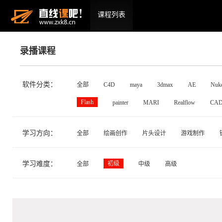
课程列表
录播课程
软件分类：
全部
C4D
maya
3dmax
AE
Nuk
Flash
painter
MARI
Realflow
CA
学习方向：
全部
绘画创作
片头设计
游戏制作
学习难度：
初级
全部
中级
高级