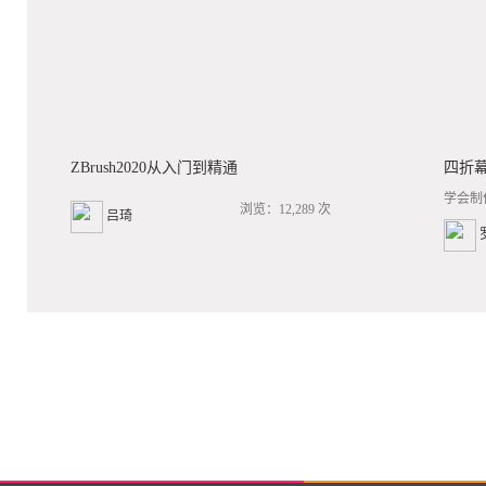
ZBrush2020从入门到精通
四折
学会制
浏览：12,289 次
吕琦