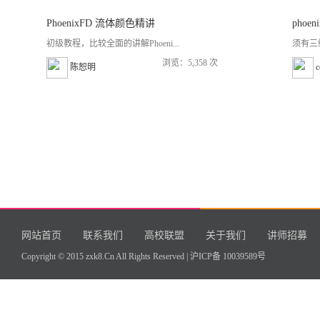
PhoenixFD 流体颜色精讲
phoe
初级教程，比较全面的讲解Phoeni...
须有三
浏览：5,358 次
陈恕明
网站首页
联系我们
高校联盟
关于我们
讲师招募
Copyright © 2015 zxk8.Cn All Rights Reserved |
沪ICP备 10039589号