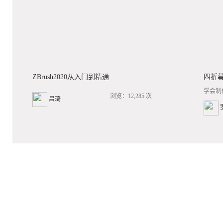
ZBrush2020从入门到精通
四折
学会制
浏览：12,285 次
吕琦