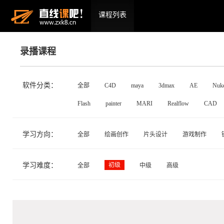
课程列表
录播课程
软件分类：
全部
C4D
maya
3dmax
AE
Nuk
Flash
painter
MARI
Realflow
CAD
学习方向：
全部
绘画创作
片头设计
游戏制作
学习难度：
初级
全部
中级
高级