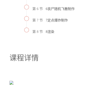
第 6 节
6丧尸随机飞散制作
第 7 节
7定点爆炸制作
第 8 节
8渲染
课程详情