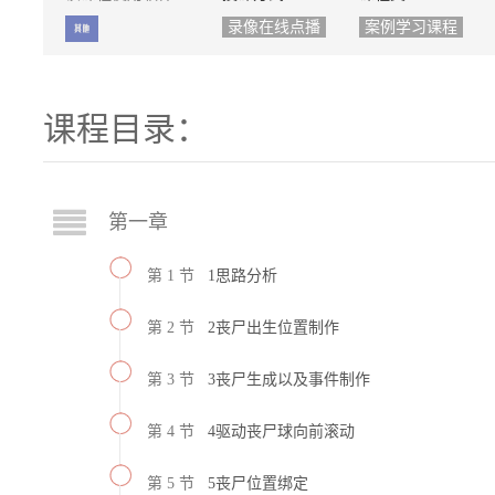
录像在线点播
案例学习课程
课程目录：
第一章
第 1 节
1思路分析
第 2 节
2丧尸出生位置制作
第 3 节
3丧尸生成以及事件制作
第 4 节
4驱动丧尸球向前滚动
第 5 节
5丧尸位置绑定