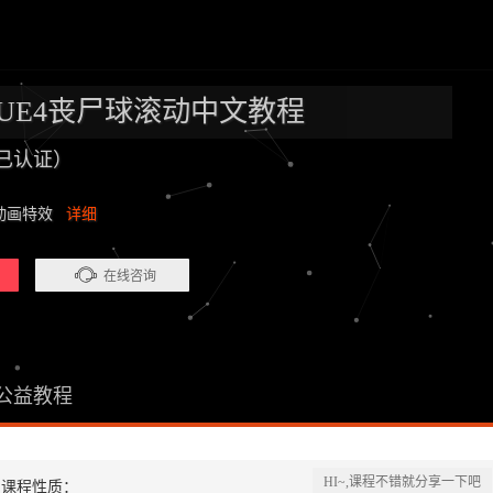
-UE4丧尸球滚动中文教程
已认证）
维动画特效
详细
在线咨询
公益教程
HI~,课程不错就分享一下吧
课程性质：