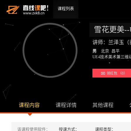
课程列表
雪花更美-
讲师：兰泽玉（
男
北京 昌平
UE4技术美术兼三
领红包 （0）
课程内容
课程详情
其他课程
该课程使用软件：
授课方式：
课程类型：