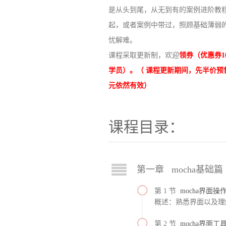
是从头到尾，从无到有的案例进阶教
起，或者案例中带过，照顾基础薄弱
忧解难。
课程采取更新制，欢迎
领券（优惠券1
学员）
。
（
课程更新期间，先半价预售
元依然有效
）
课程目录：
第一章 mocha基础篇
第 1 节
mocha界面
概述：熟悉界面以及理
第 2 节
mocha界面