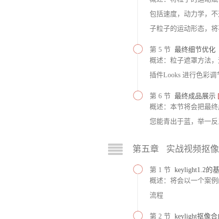
包括速度，动力学，不
子粒子的运动形态，将
第 5 节
最终细节优化
概述：粒子遮罩方法，
插件Looks 进行色彩
第 6 节
最终成品展示
概述：本节将会把最终
您能青出于蓝，举一反
第五章 实战视频抠
第 1 节
keylight1.
概述：将会以一个案例的
流程
第 2 节
keylight抠