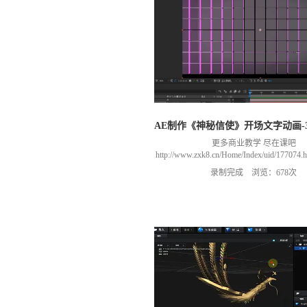
AE制作《神秘信使》开场文字动画-
更多商业教学 尽在课吧
http://www.zxk8.cn/Home/Index/uid/1770
以加群(课程所用素材和插件，均在群
录制完成 浏览：678次
466106974 群里干货满满 可以加我们导
进入我们的微信群（备注：胡老