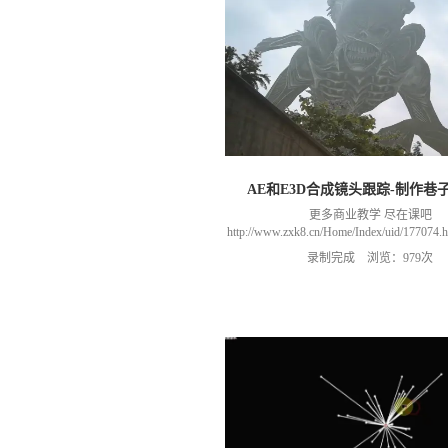
AE和E3D合成镜头跟踪-制作巷
更多商业教学 尽在课吧
http://www.zxk8.cn/Home/Index/uid/1770
以加群(课程所用素材和插件，均在群
录制完成 浏览：979次
466106974 群里干货满满 可以加我们导
进入我们的微信群（备注：胡老