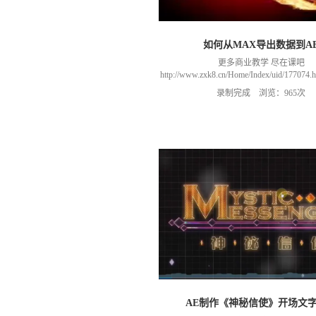
如何从MAX导出数据到A
更多商业教学 尽在课吧
http://www.zxk8.cn/Home/Index/uid/1770
以加群(课程所用素材和插件，均在群
录制完成 浏览：965次
466106974 群里干货满满 可以加我们导
进入我们的微信群（备注：胡老
AE制作《神秘信使》开场文