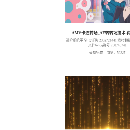
AMV卡通转场_AE转转场技术-
进阶系统学习+Q详询 2362721441 素
文件中 qq群号 730743741
录制完成 浏览：523次