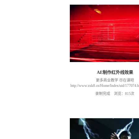
AE制作红外线效果
更多商业教学 尽在课吧
http://www.zxk8.cn/Home/Index/uid/1770
以加群(课程所用素材和插件，均在群
录制完成 浏览：815次
466106974 群里干货满满 可以加我们导
进入我们的微信群（备注：胡老