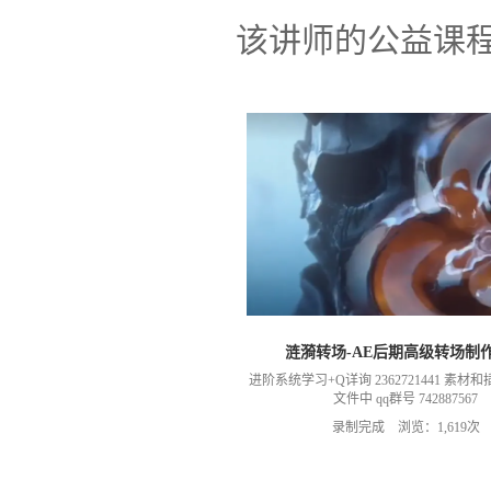
该讲师的公益课
涟漪转场-AE后期高级转场制
进阶系统学习+Q详询 2362721441 素
文件中 qq群号 742887567
录制完成 浏览：1,619次