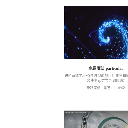
水系魔法 particular
进阶系统学习+Q详询 2362721441 素
文件中 qq群号 742887567
录制完成 浏览：1,269次