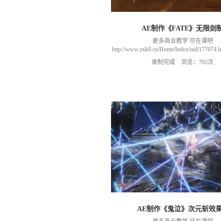
AE制作《FATE》无限剑
更多商业教学 尽在课吧
http://www.zxk8.cn/Home/Index/uid/1770
以加群(课程所用素材和插件，均在群
录制完成 浏览：702次
466106974 群里干货满满 可以加我们导
进入我们的微信群（备注：胡老
AE制作《鬼泣》次元斩效果