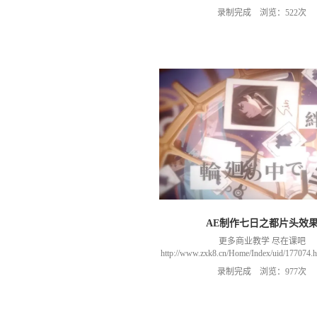
录制完成 浏览：522次
AE制作七日之都片头效
更多商业教学 尽在课吧
http://www.zxk8.cn/Home/Index/uid/1770
以加群(课程所用素材和插件，均在群
录制完成 浏览：977次
466106974 群里干货满满 可以加我们导
进入我们的微信群（备注：胡老