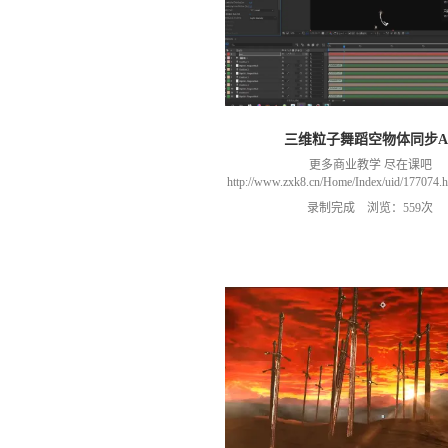
三维粒子舞蹈空物体同步A
更多商业教学 尽在课吧
http://www.zxk8.cn/Home/Index/uid/1770
以加群(课程所用素材和插件，均在群
录制完成 浏览：559次
466106974 群里干货满满 可以加我们导
进入我们的微信群（备注：胡老