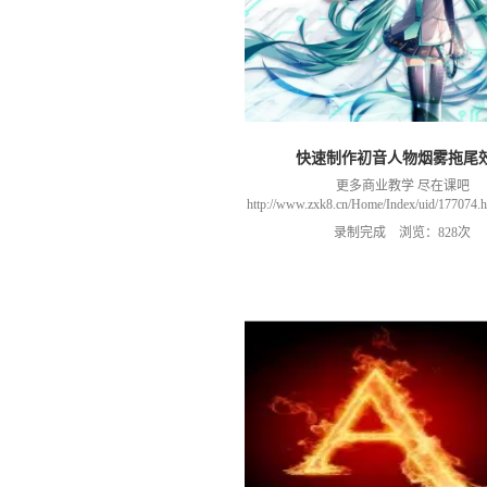
快速制作初音人物烟雾拖尾
更多商业教学 尽在课吧
http://www.zxk8.cn/Home/Index/uid/1770
以加群(课程所用素材和插件，均在群
录制完成 浏览：828次
466106974 群里干货满满 可以加我们导
进入我们的微信群（备注：胡老