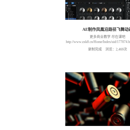
AE制作凤凰沿路径飞舞动
更多商业教学 尽在课吧
http://www.zxk8.cn/Home/Index/uid/1770
以加群(课程所用素材和插件，均在群
录制完成 浏览：2,469次
466106974 群里干货满满 可以加我们导
进入我们的微信群（备注：胡老