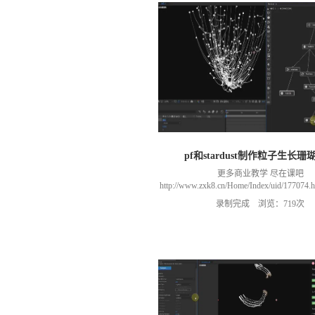
pf和stardust制作粒子生长珊
更多商业教学 尽在课吧
http://www.zxk8.cn/Home/Index/uid/1770
以加群(课程所用素材和插件，均在群
录制完成 浏览：719次
466106974 群里干货满满 可以加我们导
进入我们的微信群（备注：胡老