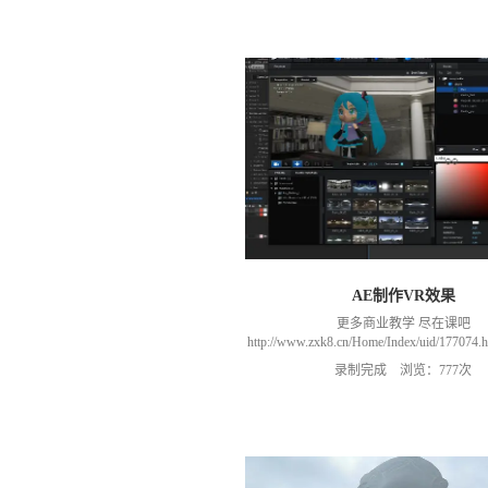
AE制作VR效果
更多商业教学 尽在课吧
http://www.zxk8.cn/Home/Index/uid/1770
以加群(课程所用素材和插件，均在群
录制完成 浏览：777次
466106974 群里干货满满 可以加我们导
进入我们的微信群（备注：胡老