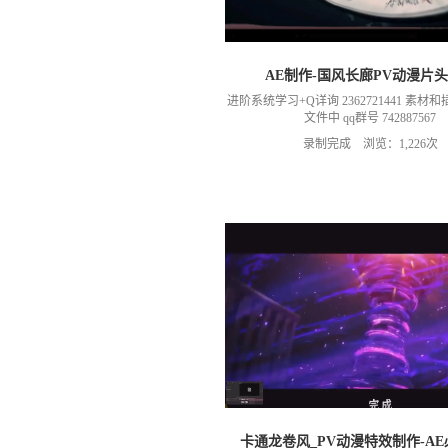
AE制作-国风长廊PV动漫片
进阶系统学习+Q详询 2362721441 素
文件中 qq群号 742887567
录制完成 浏览：1,226次
卡通龙卷风_PV动漫特效制作-A