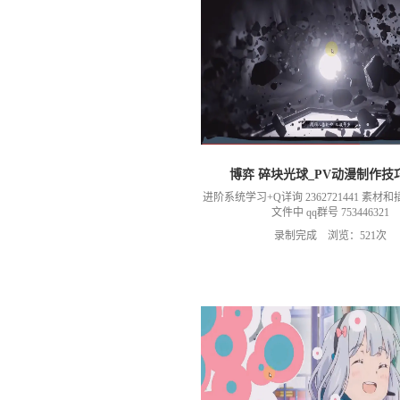
博弈 碎块光球_PV动漫制作技
进阶系统学习+Q详询 2362721441 素
文件中 qq群号 753446321
录制完成 浏览：521次