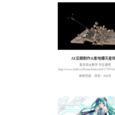
AE后期制作火影地爆天星
更多商业教学 尽在课吧
http://www.zxk8.cn/Home/Index/uid/1770
以加群(课程所用素材和插件，均在群
录制完成 浏览：869次
466106974 群里干货满满 可以加我们导
进入我们的微信群（备注：胡老