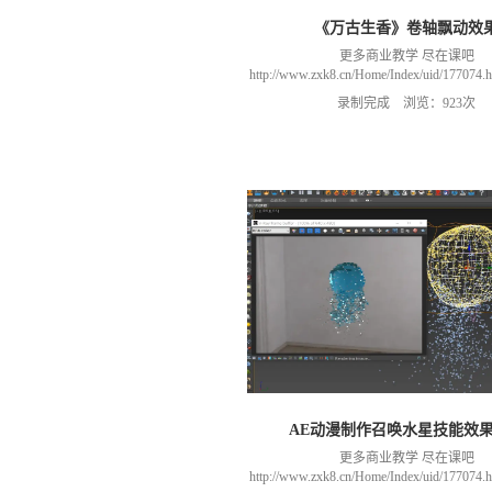
《万古生香》卷轴飘动效
更多商业教学 尽在课吧
http://www.zxk8.cn/Home/Index/uid/1770
以加群(课程所用素材和插件，均在群
录制完成 浏览：923次
466106974 群里干货满满 可以加我们导
进入我们的微信群（备注：胡老
AE动漫制作召唤水星技能效
更多商业教学 尽在课吧
http://www.zxk8.cn/Home/Index/uid/1770