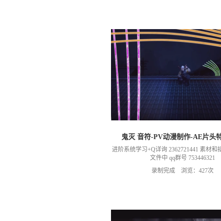
鬼灭 音符-PV动漫制作-AE片头
进阶系统学习+Q详询 2362721441 素
文件中 qq群号 753446321
录制完成 浏览：427次