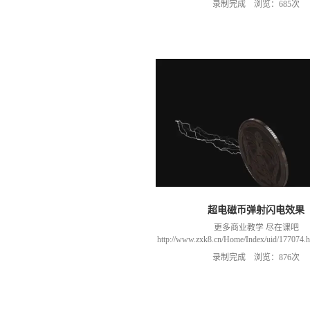
录制完成 浏览：685次
466106974 群里干货满满 可以加我们导
进入我们的微信群（备注：胡老
超电磁币弹射闪电效果
更多商业教学 尽在课吧
http://www.zxk8.cn/Home/Index/uid/1770
以加群(课程所用素材和插件，均在群
录制完成 浏览：876次
466106974 群里干货满满 可以加我们导
进入我们的微信群（备注：胡老