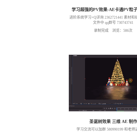
学习超强的PV效果-AE卡通PV粒
进阶系统学习+Q详询 2362721441 素
文件中 qq群号 730743741
录制完成 浏览：586次
圣诞树效果 三维 AE 制
学习交流可以加群 580990199 和老