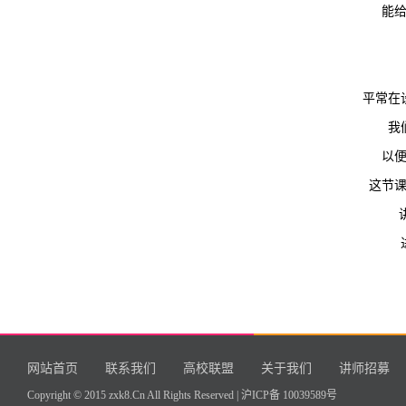
能
平常在
我
以
这节
网站首页
联系我们
高校联盟
关于我们
讲师招募
Copyright © 2015 zxk8.Cn All Rights Reserved |
沪ICP备 10039589号