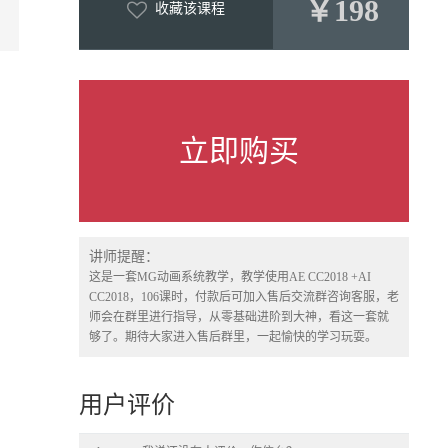
￥198
收藏该课程
立即购买
讲师提醒：
这是一套MG动画系统教学，教学使用AE CC2018 +AI
CC2018，106课时，付款后可加入售后交流群咨询客服，老
师会在群里进行指导，从零基础进阶到大神，看这一套就
够了。期待大家进入售后群里，一起愉快的学习玩耍。
用户评价