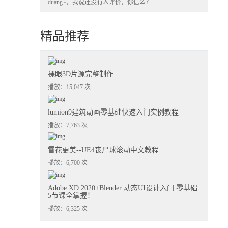
duang~，我说还没有人评价，你信么？
精品推荐
裸眼3D片源完整制作
播放：15,047 次
lumion9建筑动画零基础快速入门实例教程
播放：7,763 次
雪花更美--UE4丧尸球滚动中文教程
播放：6,700 次
Adobe XD 2020+Blender 动态UI设计入门 零基础
5节课全掌握！
播放：6,325 次