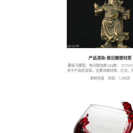
产品渲染-做旧雕塑材质
要练习模型，有问题加群 QQ群： 557316
关于产品的渲染，主要讲解材质、灯光、
还有更多案例。总之关注我们就是对我的
录制完成 浏览：7,190次
群：可以加我们导师的微信，然后进入我
（备注：小Q老师）