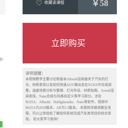
￥58
收藏该课程
立即购买
中
讲师提醒：
本视频教学主要讨论新版本ARnold渲染器关于汽车的灯
光、材质表现以及如何快速AOV输出及在NUKE中合成调
整。涵盖场景分析与整理、灯光布设、材质贴图、Arnold渲
染表现、Nuke合成与风格自定义等学习部分。涉及
MAYA、ARnold、Hdrlightstudio、Nuke等软件。视频中
MAYA为2018版本，AR为5.3版本。 本案例详细讲解全流
程，可以让你轻松了解如何系统完成汽车类项目的综合表
现。 祝大家学习愉快！