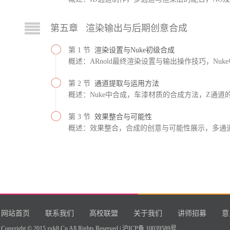
第五章 渲染输出与后期创意合成
第 1 节
渲染设置与Nuke初级合成
概述：ARnold最终渲染设置与输出操作技巧，Nu
第 2 节
通道提取与运用方法
概述：Nuke中合成，车漆材质的合成方法，Z通道
第 3 节
效果整合与可能性
概述：效果整合，合成的创意与可能性展示，多通
网站首页
联系我们
高校联盟
关于我们
讲师招募
意
Copyright © 2015 zxk8.Cn All Rights Reserved |
沪ICP备 10039589号